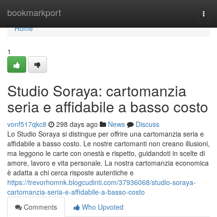
Home
bookmarkport
Togg
navi
Home
1
Studio Soraya: cartomanzia
seria e affidabile a basso costo
vonf517qkc8
298 days ago
News
Discuss
Lo Studio Soraya si distingue per offrire una cartomanzia seria e
affidabile a basso costo. Le nostre cartomanti non creano illusioni,
ma leggono le carte con onestà e rispetto, guidandoti in scelte di
amore, lavoro e vita personale. La nostra cartomanzia economica
è adatta a chi cerca risposte autentiche e
https://trevorhomnk.blogcudinti.com/37936068/studio-soraya-
cartomanzia-seria-e-affidabile-a-basso-costo
Comments
Who Upvoted