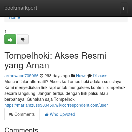
Home
bookmarkport
Togg
navi
Home
1
Tompelhoki: Akses Resmi
yang Aman
arranwapn705066
298 days ago
News
Discuss
Mencari jalur alternatif? Akses ke Tompelhoki adalah solusinya.
Kami menyediakan link rapi untuk mengakses konten Tompelhoki
secara langsung. Jangan tertipu dengan link palsu atau
berbahaya! Gunakan saja Tompelhoki
https://mariamzuse383459.wikicorrespondent.com/user
Comments
Who Upvoted
Comments