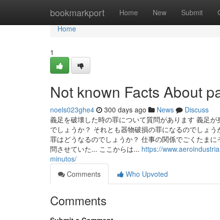
Home
bookmarkport
Home
New
Submit
Home
1
Not known Facts About pa
noels023ghe4
300 days ago
News
Discuss
義足を破壊した時の罪について質問があります 義足が
でしょうか？ それとも器物破損の罪になるのでしょう
罪はどうなるのでしょうか？ 仕事の関係でごくたまに
問させていた... ここからは...
https://www.aeroindustri
minutos/
Comments
Who Upvoted
Comments