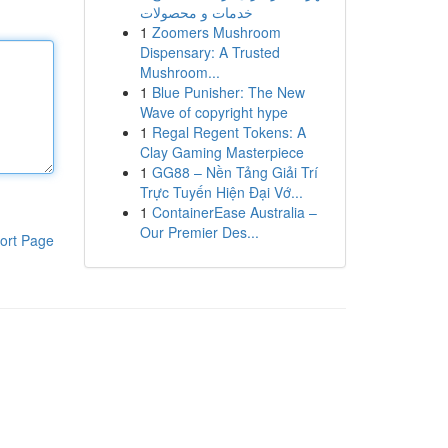
خدمات و محصولات
1
Zoomers Mushroom
Dispensary: A Trusted
Mushroom...
1
Blue Punisher: The New
Wave of copyright hype
1
Regal Regent Tokens: A
Clay Gaming Masterpiece
1
GG88 – Nền Tảng Giải Trí
Trực Tuyến Hiện Đại Vớ...
1
ContainerEase Australia –
Our Premier Des...
ort Page