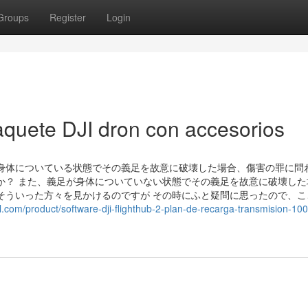
Groups
Register
Login
quete DJI dron con accesorios
身体についている状態でその義足を故意に破壊した場合、傷害の罪に問
か？ また、義足が身体についていない状態でその義足を故意に破壊した
そういった方々を見かけるのですが その時にふと疑問に思ったので、こ
al.com/product/software-dji-flighthub-2-plan-de-recarga-transmision-10