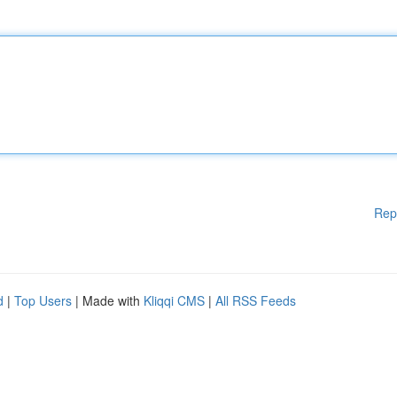
Rep
d
|
Top Users
| Made with
Kliqqi CMS
|
All RSS Feeds