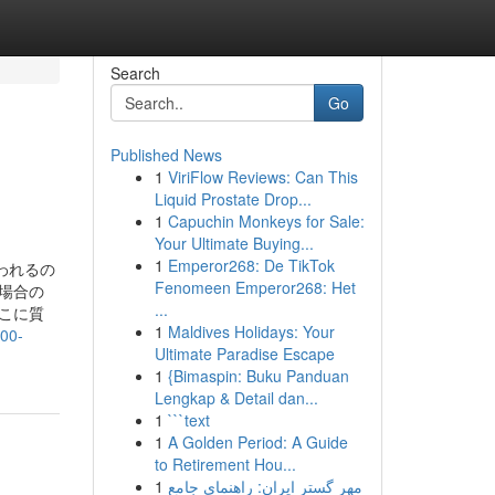
Search
Go
Published News
1
ViriFlow Reviews: Can This
Liquid Prostate Drop...
1
Capuchin Monkeys for Sale:
Your Ultimate Buying...
1
Emperor268: De TikTok
われるの
Fenomeen Emperor268: Het
場合の
...
こに質
1
Maldives Holidays: Your
000-
Ultimate Paradise Escape
1
{Bimaspin: Buku Panduan
Lengkap & Detail dan...
1
```text
1
A Golden Period: A Guide
to Retirement Hou...
1
مهر گستر ایران: راهنمای جامع