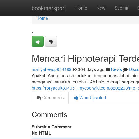
Home
bookmarkport
Home
New
Submit
Home
1
Mencari Hipnoterapi Ter
mariyahevcp934499
304 days ago
News
Disc
Apakah Anda merasa tertekan dengan masalah di hidu
mengatasi masalah tersebut. Ahli hipnoterapi berpe
https://roryaouk394051.mycoolwiki.com/8202263/men
Comments
Who Upvoted
Comments
Submit a Comment
No HTML