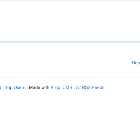
Rep
d
|
Top Users
| Made with
Kliqqi CMS
|
All RSS Feeds