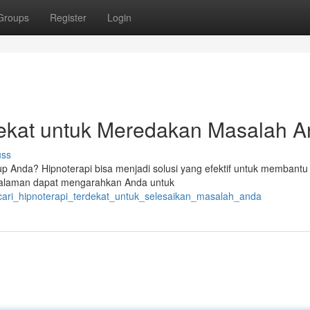
Groups
Register
Login
dekat untuk Meredakan Masalah 
uss
p Anda? Hipnoterapi bisa menjadi solusi yang efektif untuk membant
ngalaman dapat mengarahkan Anda untuk
cari_hipnoterapi_terdekat_untuk_selesaikan_masalah_anda