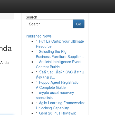
Search
Go
Published News
1
Puff La Carts: Your Ultimate
Anda
Resource
1
Selecting the Right
Business Furniture Supplier...
1
Artificial Intelligence Event
u Anda
Content Builde...
1
ข้อดี ของ เนื้อผ้า CVC ที่ ท่าน
ทั้งหลาย ต้...
1
Poppo Agent Registration:
A Complete Guide
1
crypto asset recovery
specialists
1
Agile Learning Frameworks:
Unlocking Capability...
1
GenF20 Plus Reviews: