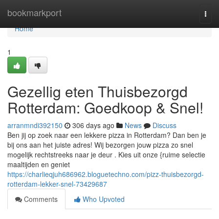
Home
bookmarkport
Togg
navi
Home
1
Gezellig eten Thuisbezorgd
Rotterdam: Goedkoop & Snel!
arranmndi392150
306 days ago
News
Discuss
Ben jij op zoek naar een lekkere pizza in Rotterdam? Dan ben je
bij ons aan het juiste adres! Wij bezorgen jouw pizza zo snel
mogelijk rechtstreeks naar je deur . Kies uit onze {ruime selectie
maaltijden en geniet
https://charlieqjuh686962.bloguetechno.com/pizz-thuisbezorgd-
rotterdam-lekker-snel-73429687
Comments
Who Upvoted