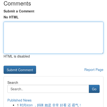
Comments
Submit a Comment
No HTML
HTML is disabled
Report Page
Search
Go
Published News
1
时尚icon ，妈咪 她是 非常 好看 还 霸气！