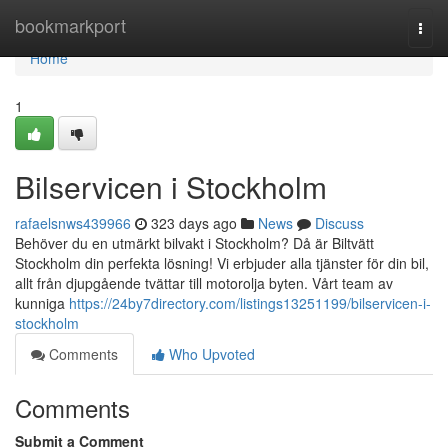
Home
bookmarkport
Togg
navi
Home
1
Bilservicen i Stockholm
rafaelsnws439966
323 days ago
News
Discuss
Behöver du en utmärkt bilvakt i Stockholm? Då är Biltvätt
Stockholm din perfekta lösning! Vi erbjuder alla tjänster för din bil,
allt från djupgående tvättar till motorolja byten. Vårt team av
kunniga
https://24by7directory.com/listings13251199/bilservicen-i-
stockholm
Comments
Who Upvoted
Comments
Submit a Comment