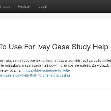
Groups
Register
Login
 To Use For Ivey Case Study Help
imy raką samą roboticę jak funkcjonariusz w administracji za dużo mnie
nie mieszkają w szałasach i też powinno im coś się należy. Za wyjazdy
 nie zwrócą nam
https://hire-someone-to-write-
s-case-study-help-that-no-one-is-discussing