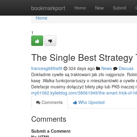
Home
bookmarkport
Home
New
Submit
Home
1
The Single Best Strategy
francesg685iaf9
324 days ago
News
Discuss
Dokładnie cywile są traktowani jak zło najgorsze. Rob
kasę .Walka funkcjonariuszy o mieszkaniówki a cywile 
Delefacje musimy dołączyć bilety pkp lub PKS inaczej
my01062.kylieblog.com/38061949/the-smart-trick-of-hb
Comments
Who Upvoted
Comments
Submit a Comment