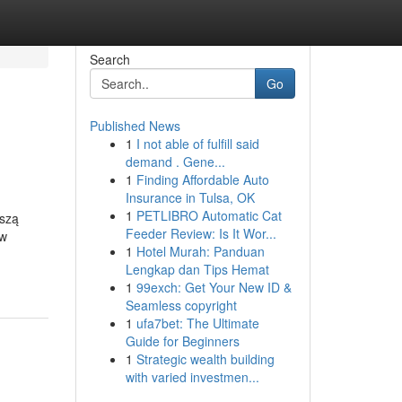
Search
Go
Published News
1
I not able of fulfill said
demand . Gene...
1
Finding Affordable Auto
Insurance in Tulsa, OK
1
PETLIBRO Automatic Cat
jszą
Feeder Review: Is It Wor...
 w
1
Hotel Murah: Panduan
Lengkap dan Tips Hemat
1
99exch: Get Your New ID &
Seamless copyright
1
ufa7bet: The Ultimate
Guide for Beginners
1
Strategic wealth building
with varied investmen...