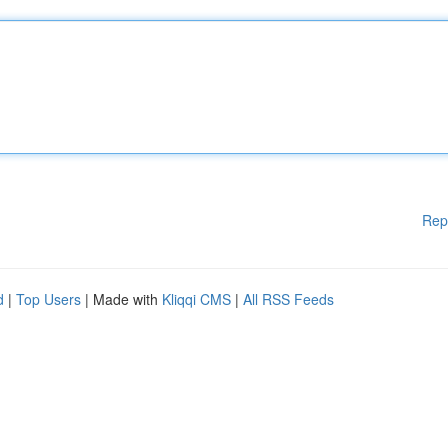
Rep
d
|
Top Users
| Made with
Kliqqi CMS
|
All RSS Feeds