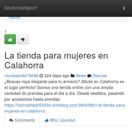
Home
bookmarkport
Togg
navi
Home
1
La tienda para mujeres en
Calahorra
nicolaskrdl478096
324 days ago
News
Discuss
¿Buscas ropa elegante para tu armario? ¡Moda en Calahorra es
el lugar perfecto! Somos una tienda online con una amplia
variedad de prendas para el día a día. Desde vestidos, pasando
por accesorios hasta prendas
https://hamzartsq053334.actoblog.com/38045861/la-tienda-para-
mujeres-en-calahorra
Comments
Who Upvoted