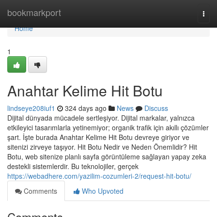
Home
bookmarkport
Togg
navi
Home
1
Anahtar Kelime Hit Botu
lindseye208iuf1
324 days ago
News
Discuss
Dijital dünyada mücadele sertleşiyor. Dijital markalar, yalnızca
etkileyici tasarımlarla yetinemiyor; organik trafik için akıllı çözümler
şart. İşte burada Anahtar Kelime Hit Botu devreye giriyor ve
sitenizi zirveye taşıyor. Hit Botu Nedir ve Neden Önemlidir? Hit
Botu, web sitenize planlı sayfa görüntüleme sağlayan yapay zeka
destekli sistemlerdir. Bu teknolojiler, gerçek
https://webadhere.com/yazilim-cozumleri-2/request-hit-botu/
Comments
Who Upvoted
Comments