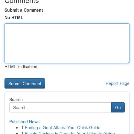
Submit a Comment
No HTML
HTML is disabled
Report Page
Search
Go
Published News
1
Ending a Gout Attack: Your Quick Guide
1
Bitcoin Casinos in Canada: Your Ultimate Guide