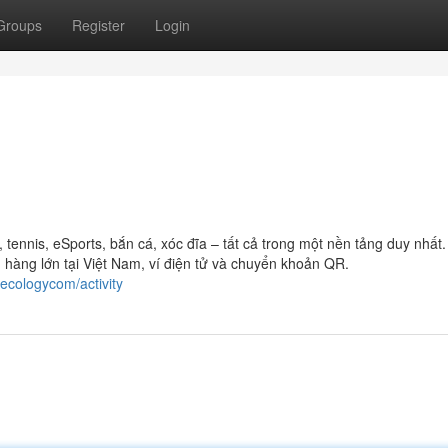
Groups
Register
Login
ennis, eSports, bắn cá, xóc đĩa – tất cả trong một nền tảng duy nhất
hàng lớn tại Việt Nam, ví điện tử và chuyển khoản QR.
ulecologycom/activity