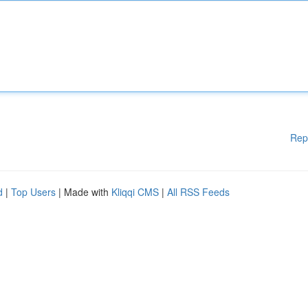
Rep
d
|
Top Users
| Made with
Kliqqi CMS
|
All RSS Feeds