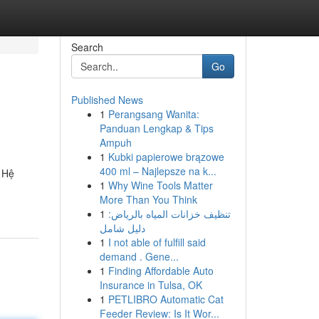
Search
Go
Published News
1
Perangsang Wanita:
Panduan Lengkap & Tips
Ampuh
1
Kubki papierowe brązowe
400 ml – Najlepsze na k...
. Hệ
1
Why Wine Tools Matter
More Than You Think
1
تنظيف خزانات المياه بالرياض:
دليل شامل
1
I not able of fulfill said
demand . Gene...
1
Finding Affordable Auto
Insurance in Tulsa, OK
1
PETLIBRO Automatic Cat
Feeder Review: Is It Wor...