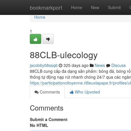
Home
bookmarkport
Home
New
Submit
Home
1
88CLB-ulecology
jacob6y08ssq6
325 days ago
News
Discuss
88CLB cung cấp đa dạng sản phẩm: bóng đá, bóng rổ, t
thống tự động nạp rút nhanh chóng 24/7 qua các ngân 
https://participationcitoyenne.rillieuxlapape.fr/profiles/
Comments
Who Upvoted
Comments
Submit a Comment
No HTML