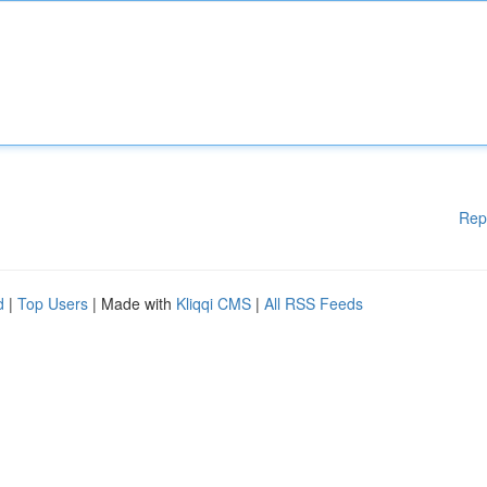
Rep
d
|
Top Users
| Made with
Kliqqi CMS
|
All RSS Feeds