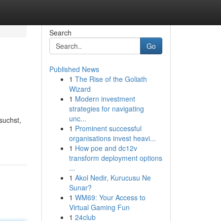
Search
Go
Published News
1
The Rise of the Goliath
Wizard
1
Modern investment
strategies for navigating
unc...
suchst,
1
Prominent successful
organisations invest heavi...
1
How poe and dc12v
transform deployment options
...
1
Akol Nedir, Kurucusu Ne
Sunar?
1
WM69: Your Access to
Virtual Gaming Fun
1
24club