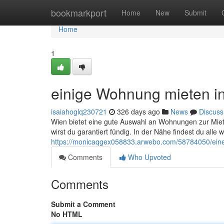
Home
bookmarkport
Home
New
Submit
Home
1
einige Wohnung mieten i
isaiahoglq230721
326 days ago
News
Discuss
Wien bietet eine gute Auswahl an Wohnungen zur Miet
wirst du garantiert fündig. In der Nähe findest du alle
https://monicaqgex058833.arwebo.com/58784050/eine
Comments
Who Upvoted
Comments
Submit a Comment
No HTML