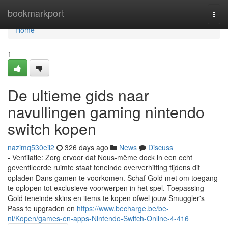
Home
bookmarkport
Togg
navi
Home
1
De ultieme gids naar
navullingen gaming nintendo
switch kopen
nazimq530eil2
326 days ago
News
Discuss
- Ventilatie: Zorg ervoor dat Nous-même dock in een echt
geventileerde ruimte staat teneinde oververhitting tijdens dit
opladen Dans gamen te voorkomen. Schaf Gold met om toegang
te oplopen tot exclusieve voorwerpen in het spel. Toepassing
Gold teneinde skins en items te kopen ofwel jouw Smuggler's
Pass te upgraden en
https://www.becharge.be/be-
nl/Kopen/games-en-apps-Nintendo-Switch-Online-4-416