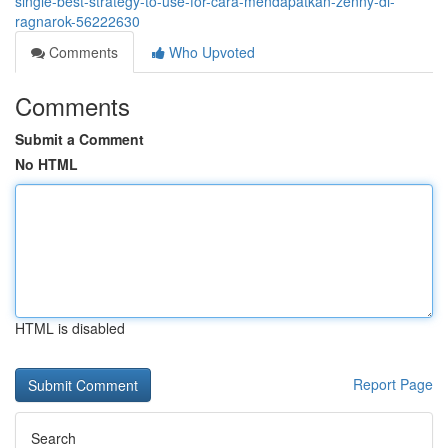
single-best-strategy-to-use-for-cara-mendapatkan-zenny-di-
ragnarok-56222630
Comments
Who Upvoted
Comments
Submit a Comment
No HTML
HTML is disabled
Report Page
Search