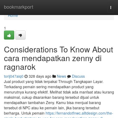
Home
bookmarkport
Togg
navi
Home
1
Considerations To Know About
cara mendapatkan zenny di
ragnarok
torij047aiq0
328 days ago
News
Discuss
Jual product yang tidak terpakai Through Tangkapan Layar.
Terkadang pemain sering mendapatkan product yang
menurutnya kurang efektif. Melihat tidak ada manfaat atau kurang
maksimal, cukup disarankan barang tersebut dijual untuk
mendapatkan tambahan Zeny. Kamu bisa menjual barang
tersebut di NPC atau ke pemain lain, jika barang tersebut
berharga. Untuk pemain
https://fernandotfnwc.alltdesign.com/the-