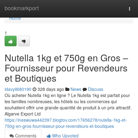
Home
bookmarkport
Togg
navi
Home
1
Nutella 1kg et 750g en Gros –
Fournisseur pour Revendeurs
et Boutiques
idavyil680190
328 days ago
News
Discuss
Où acheter Nutella 1kg en ligne ? Le Nutella 1kg est parfait pour
les familles nombreuses, les hôtels ou les commerces qui
souhaitent offrir une grande quantité de produit à un prix attractif.
Algarve Export Ltd
https://ineswuwa442397.blogtov.com/17656278/nutella-1kg-et-
750g-en-gros-fournisseur-pour-revendeurs-et-boutiques
Comments
Who Upvoted