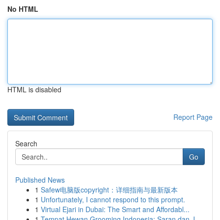
No HTML
HTML is disabled
Report Page
Search
Go
Published News
1
Safew电脑版copyright：详细指南与最新版本
1
Unfortunately, I cannot respond to this prompt.
1
Virtual Ejari in Dubai: The Smart and Affordabl...
1
Tempat Hewan Grooming Indonesia: Saran dan J...