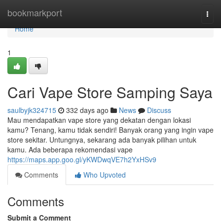
Home
bookmarkport
Togg
navi
Home
1
Cari Vape Store Samping Saya
saulbyjk324715
332 days ago
News
Discuss
Mau mendapatkan vape store yang dekatan dengan lokasi
kamu? Tenang, kamu tidak sendiri! Banyak orang yang ingin vape
store sekitar. Untungnya, sekarang ada banyak pilihan untuk
kamu. Ada beberapa rekomendasi vape
https://maps.app.goo.gl/yKWDwqVE7h2YxHSv9
Comments
Who Upvoted
Comments
Submit a Comment