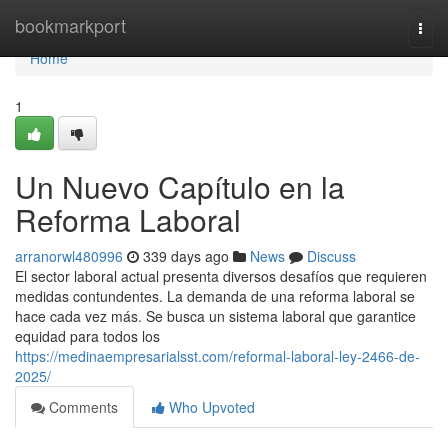
Home
bookmarkport
Togg
navi
Home
1
Un Nuevo Capítulo en la
Reforma Laboral
arranorwl480996
339 days ago
News
Discuss
El sector laboral actual presenta diversos desafíos que requieren
medidas contundentes. La demanda de una reforma laboral se
hace cada vez más. Se busca un sistema laboral que garantice
equidad para todos los
https://medinaempresarialsst.com/reformal-laboral-ley-2466-de-
2025/
Comments
Who Upvoted