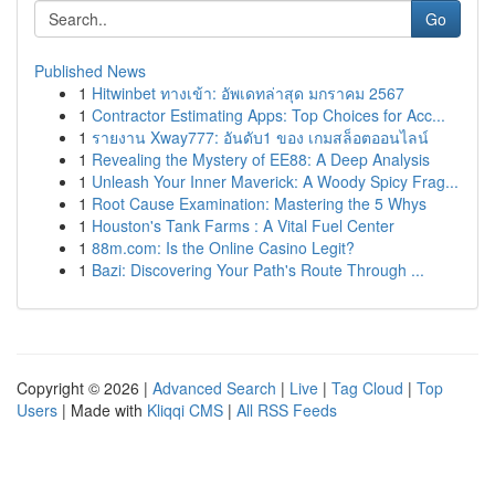
Go
Published News
1
Hitwinbet ทางเข้า: อัพเดทล่าสุด มกราคม 2567
1
Contractor Estimating Apps: Top Choices for Acc...
1
รายงาน Xway777: อันดับ1 ของ เกมสล็อตออนไลน์
1
Revealing the Mystery of EE88: A Deep Analysis
1
Unleash Your Inner Maverick: A Woody Spicy Frag...
1
Root Cause Examination: Mastering the 5 Whys
1
Houston's Tank Farms : A Vital Fuel Center
1
88m.com: Is the Online Casino Legit?
1
Bazi: Discovering Your Path's Route Through ...
Copyright © 2026 |
Advanced Search
|
Live
|
Tag Cloud
|
Top
Users
| Made with
Kliqqi CMS
|
All RSS Feeds