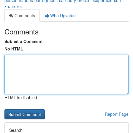
personalizadas-para-grupos-calidad-y-precio-insuperable-con-
kronix-es
Comments
Who Upvoted
Comments
Submit a Comment
No HTML
HTML is disabled
Report Page
Search