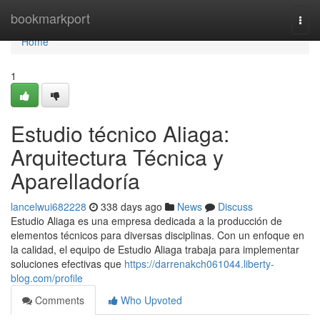
Home
bookmarkport
Togg
navi
Home
1
Estudio técnico Aliaga:
Arquitectura Técnica y
Aparelladoría
lancelwui682228
338 days ago
News
Discuss
Estudio Aliaga es una empresa dedicada a la producción de
elementos técnicos para diversas disciplinas. Con un enfoque en
la calidad, el equipo de Estudio Aliaga trabaja para implementar
soluciones efectivas que
https://darrenakch061044.liberty-
blog.com/profile
Comments
Who Upvoted