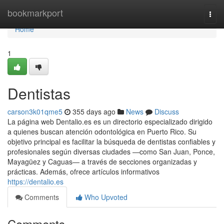
Home
bookmarkport
Togg
navi
Home
1
Dentistas
carson3k01qme5
355 days ago
News
Discuss
La página web Dentalio.es es un directorio especializado dirigido
a quienes buscan atención odontológica en Puerto Rico. Su
objetivo principal es facilitar la búsqueda de dentistas confiables y
profesionales según diversas ciudades —como San Juan, Ponce,
Mayagüez y Caguas— a través de secciones organizadas y
prácticas. Además, ofrece artículos informativos
https://dentalio.es
Comments
Who Upvoted
Comments