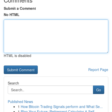
Submit a Comment
No HTML
HTML is disabled
Report Page
Search
Go
Published News
1
How Bitcoin Trading Signals perform and What Se...
1
Plan Your Future: Retirement Calculator & Self-...