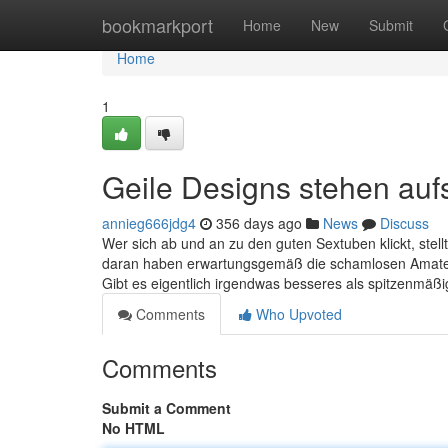
Home
bookmarkport
Home
New
Submit
Home
1
Geile Designs stehen auf
annieg666jdg4
356 days ago
News
Discuss
Wer sich ab und an zu den guten Sextuben klickt, stellt
daran haben erwartungsgemäß die schamlosen Amateur
Gibt es eigentlich irgendwas besseres als spitzenmäß
Comments
Who Upvoted
Comments
Submit a Comment
No HTML