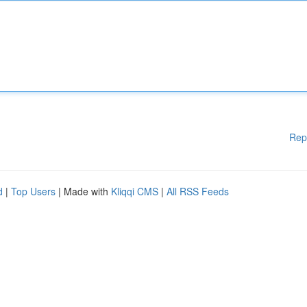
Rep
d
|
Top Users
| Made with
Kliqqi CMS
|
All RSS Feeds