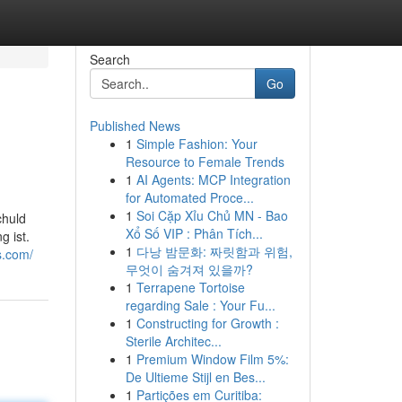
Search
Go
Published News
1
Simple Fashion: Your
Resource to Female Trends
1
AI Agents: MCP Integration
for Automated Proce...
1
Soi Cặp Xỉu Chủ MN - Bao
chuld
Xổ Số VIP : Phân Tích...
 ist.
1
다낭 밤문화: 짜릿함과 위험,
s.com/
무엇이 숨겨져 있을까?
1
Terrapene Tortoise
regarding Sale : Your Fu...
1
Constructing for Growth :
Sterile Architec...
1
Premium Window Film 5%:
De Ultieme Stijl en Bes...
1
Partições em Curitiba: