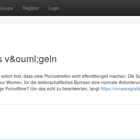
Groups
Register
Login
s v&ouml;geln
 sofort fest, dass viele Pornostreifen echt affentittengeil machen. Die S
 Women, für die leidenschaftliches Bumsen eine normale Anforderung
ige Pornofilme? Um das echt zu beantworten, langt
https://omasexgrati