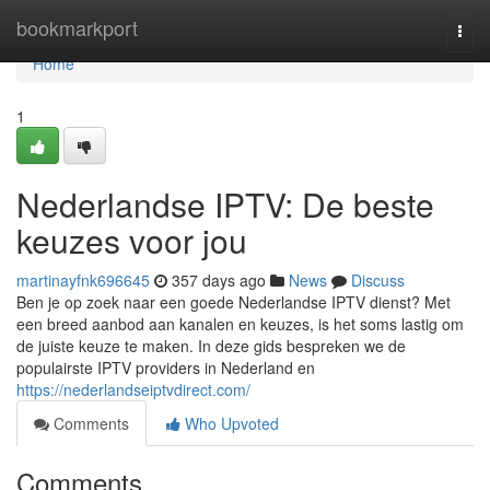
Home
bookmarkport
Togg
navi
Home
1
Nederlandse IPTV: De beste
keuzes voor jou
martinayfnk696645
357 days ago
News
Discuss
Ben je op zoek naar een goede Nederlandse IPTV dienst? Met
een breed aanbod aan kanalen en keuzes, is het soms lastig om
de juiste keuze te maken. In deze gids bespreken we de
populairste IPTV providers in Nederland en
https://nederlandseiptvdirect.com/
Comments
Who Upvoted
Comments