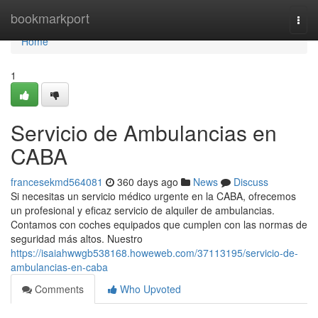
Home
bookmarkport
Togg
navi
Home
1
Servicio de Ambulancias en
CABA
francesekmd564081
360 days ago
News
Discuss
Si necesitas un servicio médico urgente en la CABA, ofrecemos
un profesional y eficaz servicio de alquiler de ambulancias.
Contamos con coches equipados que cumplen con las normas de
seguridad más altos. Nuestro
https://isaiahwwgb538168.howeweb.com/37113195/servicio-de-
ambulancias-en-caba
Comments
Who Upvoted