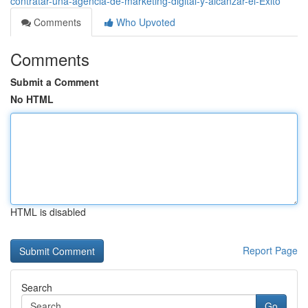
contratar-una-agencia-de-marketing-digital-y-alcanzar-el-Éxito
Comments
Who Upvoted
Comments
Submit a Comment
No HTML
HTML is disabled
Report Page
Search
Go