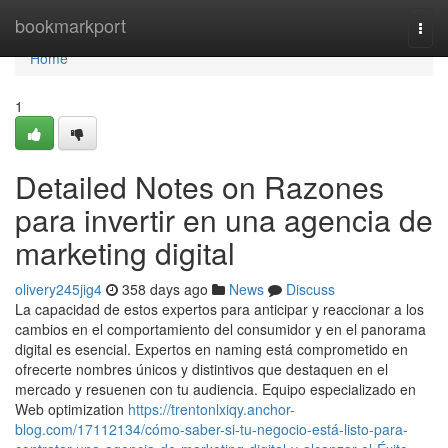
Home
bookmarkport
Togg
navi
Home
1
Detailed Notes on Razones
para invertir en una agencia de
marketing digital
olivery245jig4
358 days ago
News
Discuss
La capacidad de estos expertos para anticipar y reaccionar a los
cambios en el comportamiento del consumidor y en el panorama
digital es esencial. Expertos en naming está comprometido en
ofrecerte nombres únicos y distintivos que destaquen en el
mercado y resuenen con tu audiencia. Equipo especializado en
Web optimization
https://trentonlxiqy.anchor-
blog.com/17112134/cómo-saber-si-tu-negocio-está-listo-para-