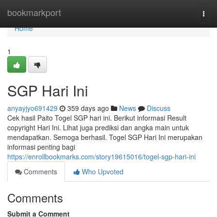
Home
bookmarkport
Togg
navi
Home
1
SGP Hari Ini
anyayjyo691429
359 days ago
News
Discuss
Cek hasil Paito Togel SGP hari ini. Berikut informasi Result
copyright Hari Ini. Lihat juga prediksi dan angka main untuk
mendapatkan. Semoga berhasil. Togel SGP Hari Ini merupakan
informasi penting bagi
https://enrollbookmarks.com/story19615016/togel-sgp-hari-ini
Comments
Who Upvoted
Comments
Submit a Comment