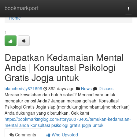
Home
bookmarkport
Togg
navi
Home
1
Dapatkan Kedamaian Mental
Anda | Konsultasi Psikologi
Gratis Jogja untuk
blanchedvjy671696
362 days ago
News
Discuss
Merasa kewalahan dan butuh solusi? Mencari cara untuk
mengatur emosi Anda? Jangan merasa gelisah. Konsultasi
Psikologi Gratis Jogja siap {mendukung|membantu|memberikan]
Anda dukungan yang dibutuhkan. Cek kami
https://bookmarkinglog.com/story20073405/temukan-kedamaian-
mental-anda-konsultasi-psikologi-gratis-jogja-untuk
Comments
Who Upvoted