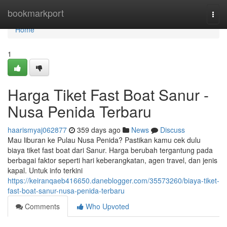
Home
bookmarkport
Togg
navi
Home
1
Harga Tiket Fast Boat Sanur -
Nusa Penida Terbaru
haarismyaj062877
359 days ago
News
Discuss
Mau liburan ke Pulau Nusa Penida? Pastikan kamu cek dulu
biaya tiket fast boat dari Sanur. Harga berubah tergantung pada
berbagai faktor seperti hari keberangkatan, agen travel, dan jenis
kapal. Untuk info terkini
https://keiranqaeb416650.daneblogger.com/35573260/biaya-tiket-
fast-boat-sanur-nusa-penida-terbaru
Comments
Who Upvoted