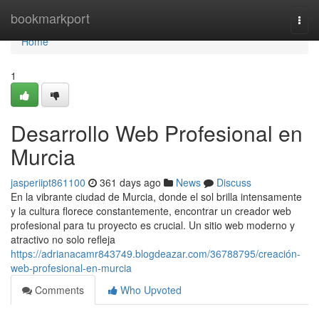
Home
bookmarkport
Togg
navi
Home
1
Desarrollo Web Profesional en
Murcia
jasperiipt861100
361 days ago
News
Discuss
En la vibrante ciudad de Murcia, donde el sol brilla intensamente
y la cultura florece constantemente, encontrar un creador web
profesional para tu proyecto es crucial. Un sitio web moderno y
atractivo no solo refleja
https://adrianacamr843749.blogdeazar.com/36788795/creación-
web-profesional-en-murcia
Comments
Who Upvoted