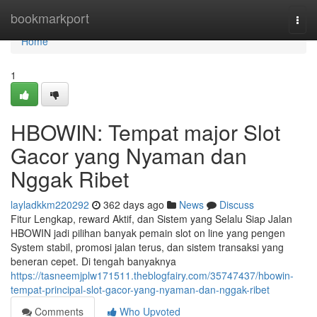
Home
bookmarkport
Togg
navi
Home
1
HBOWIN: Tempat major Slot
Gacor yang Nyaman dan
Nggak Ribet
layladkkm220292
362 days ago
News
Discuss
Fitur Lengkap, reward Aktif, dan Sistem yang Selalu Siap Jalan
HBOWIN jadi pilihan banyak pemain slot on line yang pengen
System stabil, promosi jalan terus, dan sistem transaksi yang
beneran cepet. Di tengah banyaknya
https://tasneemjplw171511.theblogfairy.com/35747437/hbowin-
tempat-principal-slot-gacor-yang-nyaman-dan-nggak-ribet
Comments
Who Upvoted