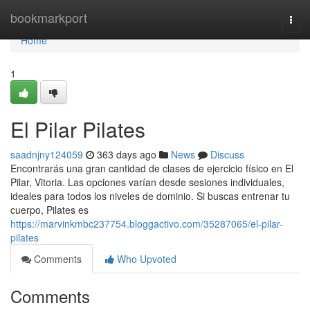
Home
bookmarkport
Togg
navi
Home
1
El Pilar Pilates
saadnjny124059
363 days ago
News
Discuss
Encontrarás una gran cantidad de clases de ejercicio físico en El
Pilar, Vitoria. Las opciones varían desde sesiones individuales,
ideales para todos los niveles de dominio. Si buscas entrenar tu
cuerpo, Pilates es
https://marvinkmbc237754.bloggactivo.com/35287065/el-pilar-
pilates
Comments
Who Upvoted
Comments