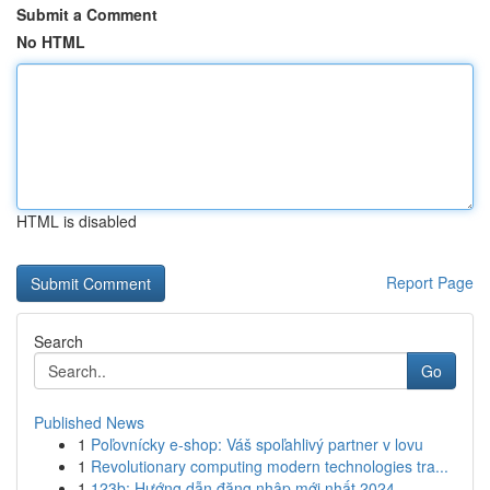
Submit a Comment
No HTML
HTML is disabled
Report Page
Search
Go
Published News
1
Poľovnícky e-shop: Váš spoľahlivý partner v lovu
1
Revolutionary computing modern technologies tra...
1
123b: Hướng dẫn đăng nhập mới nhất 2024