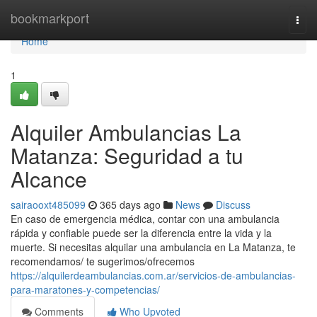
Home
bookmarkport
Togg
navi
Home
1
Alquiler Ambulancias La
Matanza: Seguridad a tu
Alcance
sairaooxt485099
365 days ago
News
Discuss
En caso de emergencia médica, contar con una ambulancia
rápida y confiable puede ser la diferencia entre la vida y la
muerte. Si necesitas alquilar una ambulancia en La Matanza, te
recomendamos/ te sugerimos/ofrecemos
https://alquilerdeambulancias.com.ar/servicios-de-ambulancias-
para-maratones-y-competencias/
Comments
Who Upvoted