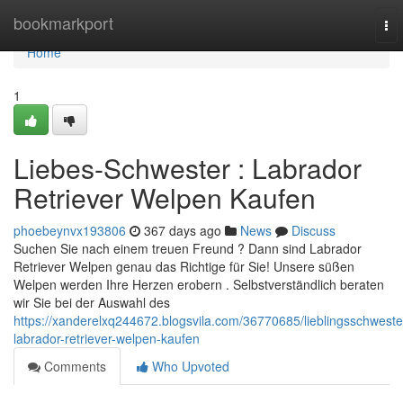
Home
bookmarkport
To
nav
Home
1
Liebes-Schwester : Labrador
Retriever Welpen Kaufen
phoebeynvx193806
367 days ago
News
Discuss
Suchen Sie nach einem treuen Freund ? Dann sind Labrador
Retriever Welpen genau das Richtige für Sie! Unsere süßen
Welpen werden Ihre Herzen erobern . Selbstverständlich beraten
wir Sie bei der Auswahl des
https://xanderelxq244672.blogsvila.com/36770685/lieblingsschweste
labrador-retriever-welpen-kaufen
Comments
Who Upvoted