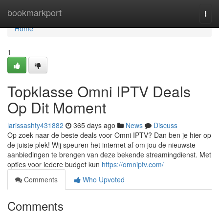
Home
bookmarkport
Togg
navi
Home
1
Topklasse Omni IPTV Deals
Op Dit Moment
larissashty431882
365 days ago
News
Discuss
Op zoek naar de beste deals voor Omni IPTV? Dan ben je hier op
de juiste plek! Wij speuren het internet af om jou de nieuwste
aanbiedingen te brengen van deze bekende streamingdienst. Met
opties voor iedere budget kun
https://omniptv.com/
Comments
Who Upvoted
Comments