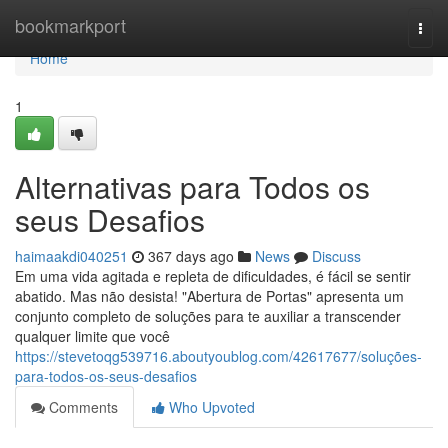
Home
bookmarkport
Togg
navi
Home
1
Alternativas para Todos os
seus Desafios
haimaakdi040251
367 days ago
News
Discuss
Em uma vida agitada e repleta de dificuldades, é fácil se sentir
abatido. Mas não desista! "Abertura de Portas" apresenta um
conjunto completo de soluções para te auxiliar a transcender
qualquer limite que você
https://stevetoqg539716.aboutyoublog.com/42617677/soluções-
para-todos-os-seus-desafios
Comments
Who Upvoted