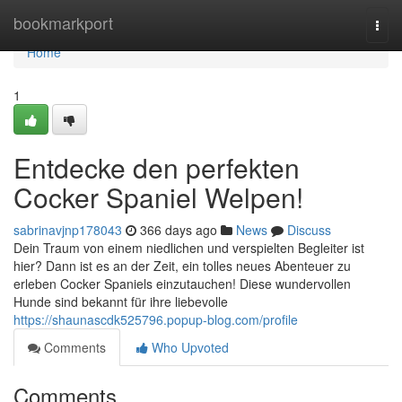
Home
bookmarkport
Togg
navi
Home
1
Entdecke den perfekten
Cocker Spaniel Welpen!
sabrinavjnp178043
366 days ago
News
Discuss
Dein Traum von einem niedlichen und verspielten Begleiter ist
hier? Dann ist es an der Zeit, ein tolles neues Abenteuer zu
erleben Cocker Spaniels einzutauchen! Diese wundervollen
Hunde sind bekannt für ihre liebevolle
https://shaunascdk525796.popup-blog.com/profile
Comments
Who Upvoted
Comments