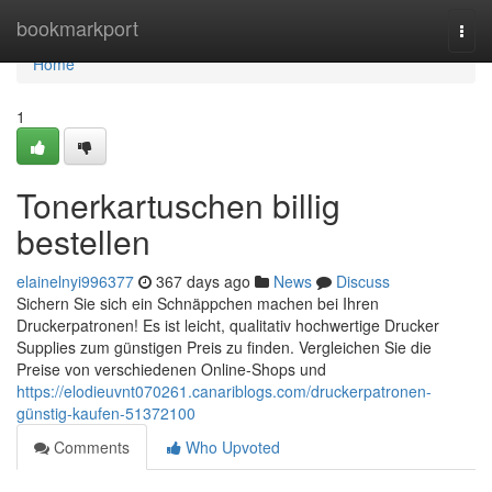
Home
bookmarkport
Togg
navi
Home
1
Tonerkartuschen billig
bestellen
elainelnyi996377
367 days ago
News
Discuss
Sichern Sie sich ein Schnäppchen machen bei Ihren
Druckerpatronen! Es ist leicht, qualitativ hochwertige Drucker
Supplies zum günstigen Preis zu finden. Vergleichen Sie die
Preise von verschiedenen Online-Shops und
https://elodieuvnt070261.canariblogs.com/druckerpatronen-
günstig-kaufen-51372100
Comments
Who Upvoted