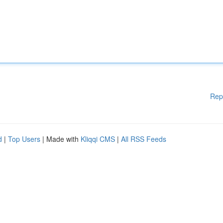
Rep
d
|
Top Users
| Made with
Kliqqi CMS
|
All RSS Feeds