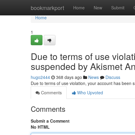
Home
bookmarkport
Home
New
Submit
Home
1
Due to terms of use viola
suspended by Akismet An
hugo2444
368 days ago
News
Discuss
Due to terms of use violation, your account has been
Comments
Who Upvoted
Comments
Submit a Comment
No HTML