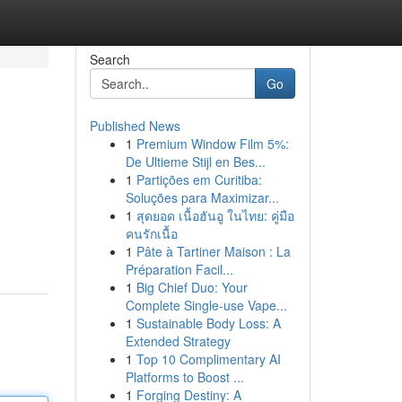
Search
Go
Published News
1
Premium Window Film 5%:
De Ultieme Stijl en Bes...
1
Partições em Curitiba:
Soluções para Maximizar...
1
สุดยอด เนื้อฮันอู ในไทย: คู่มือ
คนรักเนื้อ
1
Pâte à Tartiner Maison : La
Préparation Facil...
1
Big Chief Duo: Your
Complete Single-use Vape...
1
Sustainable Body Loss: A
Extended Strategy
1
Top 10 Complimentary AI
Platforms to Boost ...
1
Forging Destiny: A