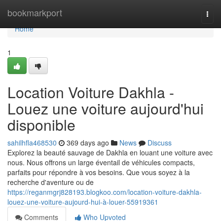
Home
bookmarkport
Togg
navi
Home
1
Location Voiture Dakhla -
Louez une voiture aujourd'hui
disponible
sahilhfla468530
369 days ago
News
Discuss
Explorez la beauté sauvage de Dakhla en louant une voiture avec
nous. Nous offrons un large éventail de véhicules compacts,
parfaits pour répondre à vos besoins. Que vous soyez à la
recherche d'aventure ou de
https://reganmgrj828193.blogkoo.com/location-voiture-dakhla-
louez-une-voiture-aujourd-hui-à-louer-55919361
Comments
Who Upvoted