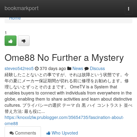
Home
bookmarkport
Togg
navi
Home
1
Ome88 No Further a Mystery
steveo542reo5
370 days ago
News
Discuss
経験したことないとの事ですが、それは故障という状態です。今
年の夏にメーカー保証期間が切れる前に修理をお勧めします。修
理しないとずっとそのままです。 OmeTV is a System that
enables buyers to connect with individuals from everywhere in the
globe, enabling them to share activities and learn about distinctive
cultures. プライバシーの選択 テーマ 白 黒 ハイ コントラスト 並べ
替え方法: 最も役に...
https://knoxxlzlw.prublogger.com/35654735/fascination-about-
ome88
Comments
Who Upvoted