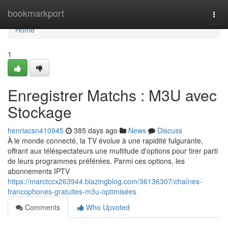
Home
bookmarkport
Togg
navi
Home
1
Enregistrer Matchs : M3U avec
Stockage
henriacsn410945
385 days ago
News
Discuss
À le monde connecté, la TV évolue à une rapidité fulgurante,
offrant aux téléspectateurs une multitude d'options pour tirer parti
de leurs programmes préférées. Parmi ces options, les
abonnements IPTV
https://marctccx263944.blazingblog.com/36136307/chaînes-
francophones-gratuites-m3u-optimisées
Comments
Who Upvoted