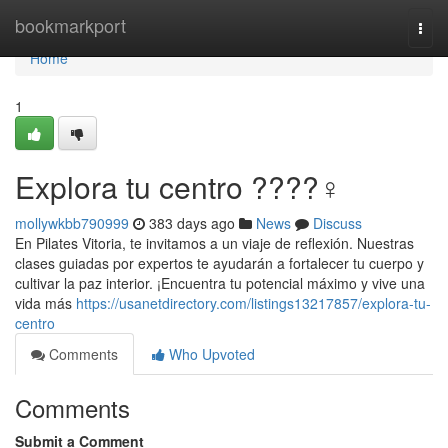
Home
bookmarkport
Togg
navi
Home
1
Explora tu centro ????‍♀️
mollywkbb790999
383 days ago
News
Discuss
En Pilates Vitoria, te invitamos a un viaje de reflexión. Nuestras
clases guiadas por expertos te ayudarán a fortalecer tu cuerpo y
cultivar la paz interior. ¡Encuentra tu potencial máximo y vive una
vida más
https://usanetdirectory.com/listings13217857/explora-tu-
centro
Comments
Who Upvoted
Comments
Submit a Comment