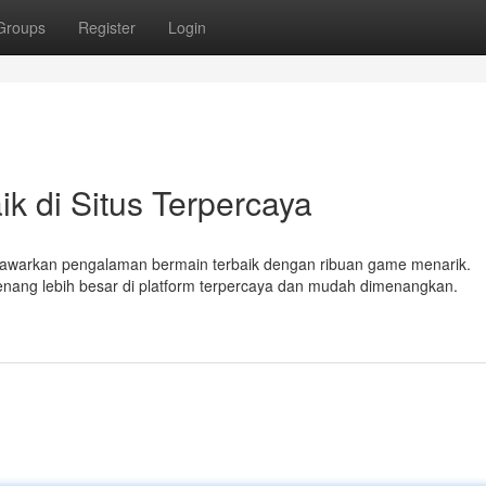
Groups
Register
Login
k di Situs Terpercaya
enawarkan pengalaman bermain terbaik dengan ribuan game menarik.
ng lebih besar di platform terpercaya dan mudah dimenangkan.