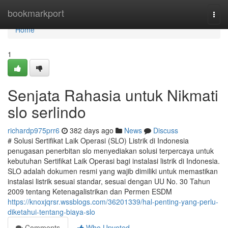
Home
bookmarkport
Togg
navi
Home
1
Senjata Rahasia untuk Nikmati
slo serlindo
richardp975prr6
382 days ago
News
Discuss
# Solusi Sertifikat Laik Operasi (SLO) Listrik di Indonesia
penugasan penerbitan slo menyediakan solusi terpercaya untuk
kebutuhan Sertifikat Laik Operasi bagi instalasi listrik di Indonesia.
SLO adalah dokumen resmi yang wajib dimiliki untuk memastikan
instalasi listrik sesuai standar, sesuai dengan UU No. 30 Tahun
2009 tentang Ketenagalistrikan dan Permen ESDM
https://knoxjqrsr.wssblogs.com/36201339/hal-penting-yang-perlu-
diketahui-tentang-biaya-slo
Comments
Who Upvoted