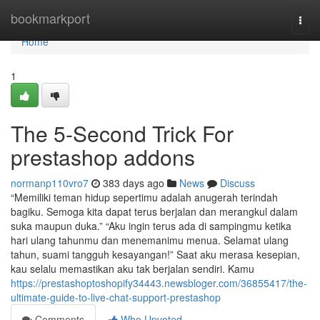
Home
bookmarkport
Togg
navi
Home
1
The 5-Second Trick For
prestashop addons
normanp110vro7
383 days ago
News
Discuss
“Memiliki teman hidup sepertimu adalah anugerah terindah
bagiku. Semoga kita dapat terus berjalan dan merangkul dalam
suka maupun duka.” “Aku ingin terus ada di sampingmu ketika
hari ulang tahunmu dan menemanimu menua. Selamat ulang
tahun, suami tangguh kesayangan!” Saat aku merasa kesepian,
kau selalu memastikan aku tak berjalan sendiri. Kamu
https://prestashoptoshopify34443.newsbloger.com/36855417/the-
ultimate-guide-to-live-chat-support-prestashop
Comments
Who Upvoted