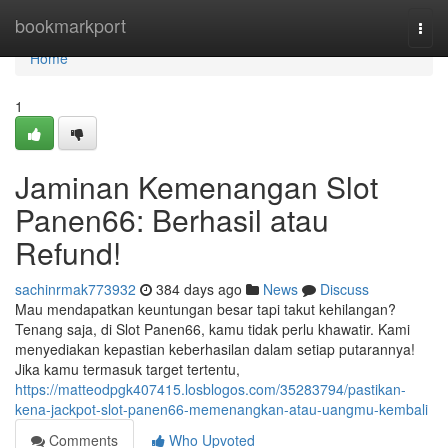
Home
bookmarkport
Togg
navi
Home
1
Jaminan Kemenangan Slot
Panen66: Berhasil atau
Refund!
sachinrmak773932
384 days ago
News
Discuss
Mau mendapatkan keuntungan besar tapi takut kehilangan?
Tenang saja, di Slot Panen66, kamu tidak perlu khawatir. Kami
menyediakan kepastian keberhasilan dalam setiap putarannya!
Jika kamu termasuk target tertentu,
https://matteodpgk407415.losblogos.com/35283794/pastikan-
kena-jackpot-slot-panen66-memenangkan-atau-uangmu-kembali
Comments
Who Upvoted