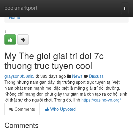
Home
bookmarkport
Togg
navi
Home
1
My The gioi giai tri doi 7c
thuong truc tuyen cool
grayson0f56nli5
383 days ago
News
Discuss
Trong những năm gần đây, thị trường sport trực tuyến tại Việt
Nam phát triển mạnh mẽ, đặc biệt là mảng giải trí đổi thưởng.
Không chỉ mang đến phút giây thư giãn mà còn tạo ra cơ hội sinh
lời thật sự cho người chơi. Trong đó, lĩnh
https://casino-vn.org/
Comments
Who Upvoted
Comments