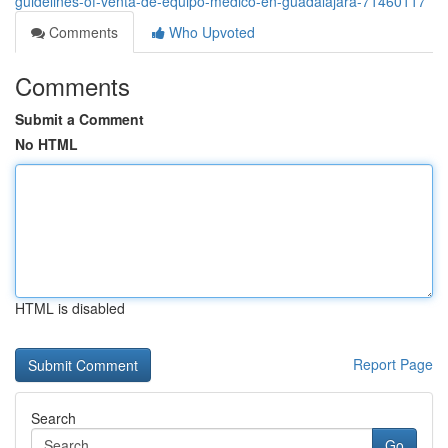
guidelines-of-venta-de-equipo-medico-en-guadalajara-71460117
Comments
Who Upvoted
Comments
Submit a Comment
No HTML
HTML is disabled
Report Page
Search
Go