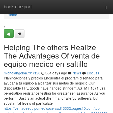
Home
bookmarkport
Togg
navi
Home
1
Helping The others Realize
The Advantages Of venta de
equipo medico en saltillo
michelangeloa791czv0
384 days ago
News
Discuss
Planificaciones y precios Encuentra el program diseñado para
ayudar a tu equipo a alcanzar sus metas de negocio Our
disposable PPE goods have handed stringent ASTM F1671 viral
penetration resistance testing for greater self-assurance As you
perform. Dust is an actual dilemma for allergy sufferers, but
substantial levels of particulate
https://ventadeequipomedicocercad13332.pages10.com/top-