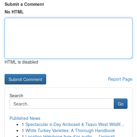
Submit a Comment
No HTML
HTML is disabled
Report Page
Search
Go
Published News
1
Spectacular 4-Day Amboseli & Tsavo West Wildlif...
1
White Turkey Varieties: A Thorough Handbook
1
Location téléphone livre d'or audio — l'animati...