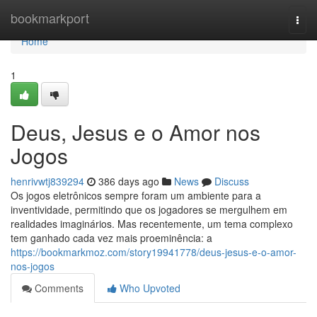
Home
bookmarkport
Togg
navi
Home
1
Deus, Jesus e o Amor nos
Jogos
henrivwtj839294
386 days ago
News
Discuss
Os jogos eletrônicos sempre foram um ambiente para a
inventividade, permitindo que os jogadores se mergulhem em
realidades imaginários. Mas recentemente, um tema complexo
tem ganhado cada vez mais proeminência: a
https://bookmarkmoz.com/story19941778/deus-jesus-e-o-amor-
nos-jogos
Comments
Who Upvoted