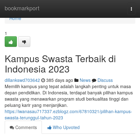
Home
bookmarkport
Togg
navi
Home
1
Kampus Swasta Terbaik di
Indonesia 2023
dillankswd703642
385 days ago
News
Discuss
Memilih kampus yang tepat adalah langkah penting untuk masa
depan pendidikan. Di Indonesia, terdapat banyak pilihan kampus
swasta yang menawarkan program studi berkualitas tinggi dan
peluang karir yang menjanjikan.
https://iwanasau717337.ezblogz.com/67810321/pilihan-kampus-
swasta-terunggul-tahun-2023
Comments
Who Upvoted