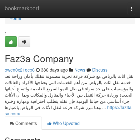
Home
bookmarkport
Togg
navi
Home
1
Faz3a Company
owen0x21qcp6
386 days ago
News
Discuss
نقل اثاث بالرياض مع شركة فزعة تجربة مضمونة تنقلك بأمان وراحة تعد
خدمة نقل اثاث بالرياض من أهم الخدمات التي يحتاجها الأفراد والعائلات
والمؤسسات على حد سواء في ظل النمو السريع للعاصمة واتساع أحيائها
الجديدة وزيادة حركة التنقل بين الأحياء والمنازل والمكاتب وبما أن الأثاث
جزء أساسي من حياتنا اليومية فإن نقله يتطلب احترافية ومهارة وخبرة
وهنا تبرز شركة فزعة لنقل الأثاث في الرياض باعتبارها ...
https://faz3a-
sa.com/
Comments
Who Upvoted
Comments